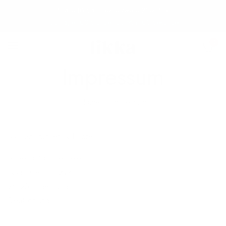
Spare 10% auf deine zweite 25er Box
00
Tage
00
Stunde
00
Min
00
Sekunden
0
Impressum
Home
/
Impressum
likka Spirituosen & Liköre
S. Sebastian Henseler
Nadorster Str. 297
26125 Oldenburg
Deutschland