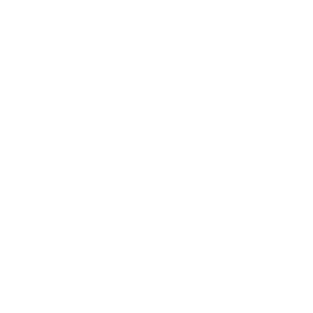
Tel.: +49 (0) 162 248 51 79
E-Mail: sebo@likka.de
Umsatzsteuer-Identifikationsnummer:
DE366084639
Steuernummer: 64 / 117 / 25059
Primär verantwortlicher Lebensmittelunternehmer:
likka Spirituosen & Liköre
S. Sebastian Henseler
Plattform der EU-Kommission zur Online-
Streitbeilegung:
https://ec.europa.eu/consumers/odr
Wir sind zur Teilnahme an einem Streitbeilegungsverfahren
vor einer Verbraucherschlichtungsstelle nicht verpflichtet,