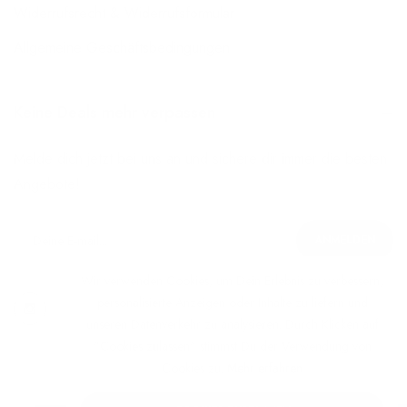
Widerrufsrecht & Widerrufsformular
Allgemeine Geschäftsbedingungen
Keine Deals mehr verpassen
Melde dich jetzt bei uns an und sichere dir immer die besten
Angebote!
ANMELDEN
Wir verwenden Cookies, um Dein Erlebnis zu verbessern,
personalisierte Anzeigen oder Inhalte zu liefern und
unseren Datenverkehr zu analysieren. Durch Klicken auf
"Cookies zulassen" stimmst Du der Verwendung von
Cookies zu.
Mehr erfahren
© 2025 likka Spirituosen & Liköre