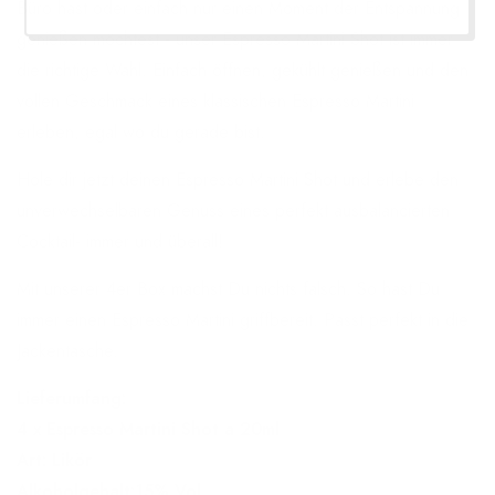
Büro hast oder einfach nur einen Moment der Entspannung
genießen möchtest - unser Espresso Martini Shot ist immer
die richtige Wahl. Einfach öffnen, gekühlt genießen und den
vollen Geschmack eines klassischen Espresso Martini
erleben, egal wo du gerade bist.
Hole dir jetzt deinen Espresso Martini Shot und erlebe den
unverwechselbaren Genuss eines perfekt ausbalancierten
Cocktail- immer und überall!
Mit unserer 4er Box machst Du nichts falsch. So hast Du
immer einen Espresso Martini griffbereit. Passt perfekt in die
Jackentasche.
Lieferumfang:
4 x Espresso Martini Shot a 20ml
Art: Likör
Alkoholgehalt:15% Vol.