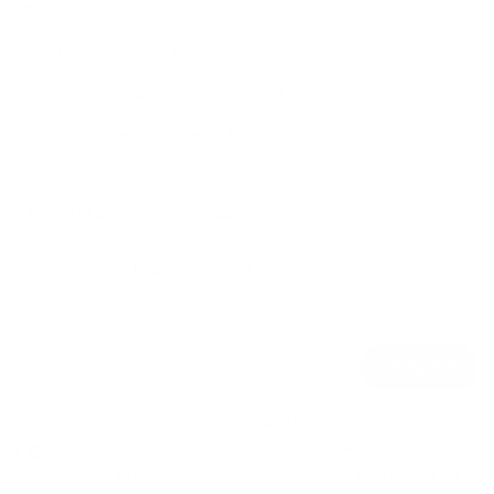
Impressum
Datenschutzerklärung
Widerrufsrecht & Widerrufsformular
Allgemeine Geschäftsbedingungen
Keine Deals mehr verpassen
Melde dich jetzt bei uns an und sichere dir immer die besten
Angebote!
ANMELDEN
Wir verwenden Cookies, um Dein Erlebnis zu verbessern,
personalisierte Anzeigen oder Inhalte zu liefern und
unseren Datenverkehr zu analysieren. Durch Klicken auf