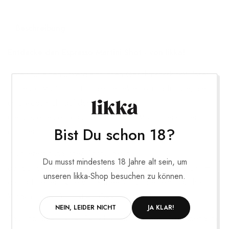
Beschreibung
Entdecke den Espresso Martini Shot -
von likka!
Bereit für einen unvergleichlichen Geschmackskick? Unser
Espresso Martini Shot ist die perfekte Lösung für alle, die
unterwegs nicht auf den
Genuss eines erstklassigen Espresso Martini verzichten
Bist Du schon 18?
möchten.
In unserem handlichen Shots steckt
Du musst mindestens 18 Jahre alt sein, um
der perfekte Geschmack
von frischem Espresso, vereint mit
unseren likka-Shop besuchen zu können.
der raffinierten Note von Kaffeelikör und einem Hauch von
Wodka. Jeder Shot ist ein Geschmackserlebnis.
NEIN, LEIDER NICHT
JA KLAR!
Egal, ob du auf einer Party bist mit Freunden, Feierabend im