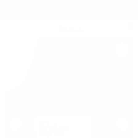
Spare 10% auf deine zweite 25er Box
00
Tage
00
Stunde
00
Min
00
Sekunden
0