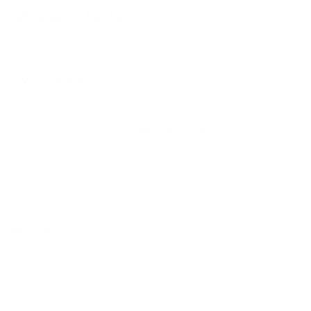
Füllmenge pro Flasche: 20 ml
Versand & Rücksendung
Einkaufshilfe
Das haben zuletzt unsere Kunden gekauft! Für Dich ist
bestimmt auch was dabei.
Service
Home
Kontakt